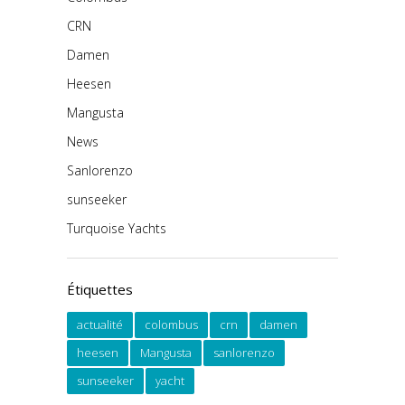
CRN
Damen
Heesen
Mangusta
News
Sanlorenzo
sunseeker
Turquoise Yachts
Étiquettes
actualité
colombus
crn
damen
heesen
Mangusta
sanlorenzo
sunseeker
yacht