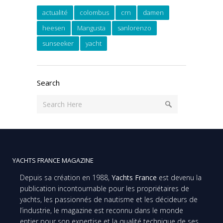
actualité
colombus
crn
damen
heesen
Mangusta
sanlorenzo
sunseeker
yacht
Search
YACHTS FRANCE MAGAZINE
Depuis sa création en 1988,
Yachts France
est devenu la
publication incontournable pour les propriétaires de
yachts, les passionnés de nautisme et les décideurs de
l’industrie, le magazine est reconnu dans le monde
entier pour son expertise et la qualité technique de ses