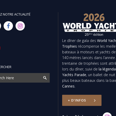
Z NOTRE ACTUALITÉ
Le dîner de gala des
World Yach
Trophies
récompense les meille
bateaux à moteurs et yachts de
140 mètres lancés dans l’année
trentaine de trophées sont attr
ERCHER
lors du dîner, suivi de
la légenda
Yachts Parade
, un ballet de nui
plus beaux bateaux dans la bai
Cannes
.
+ D'INFOS