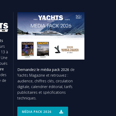
ts
urs
 13 à
. Une
ibués
ire
Demandez le média pack 2026
de
t des
Yachts Magazine et retrouvez :
e de
audience, chiffres clés, circulation
digitale, calendrier éditorial, tarifs
publicitaires et spécifications
techniques.
MÉDIA PACK 2026