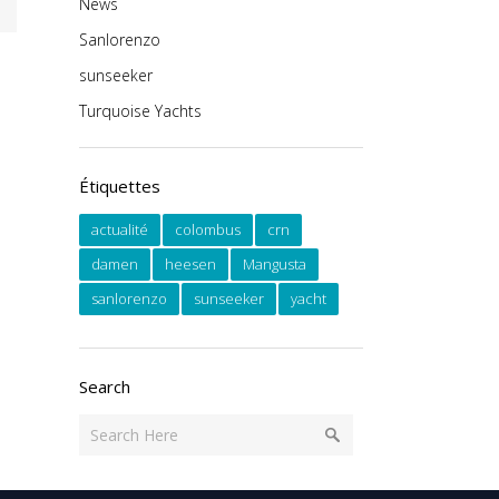
News
Sanlorenzo
sunseeker
Turquoise Yachts
Étiquettes
actualité
colombus
crn
damen
heesen
Mangusta
sanlorenzo
sunseeker
yacht
Search