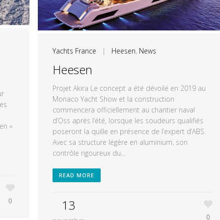
Yachts France
|
Heesen
,
News
Heesen
Projet Akira Le concept a été dévoilé en 2019 au
ur
Monaco Yacht Show et la construction
les
commencera officiellement au chantier naval
d’Oss après l’été, lorsque les soudeurs qualifiés
sen «
poseront la quille en présence de l’expert d’ABS.
Avec sa structure légère en aluminium, son
contrôle rigoureux du...
READ MORE
0
13
0