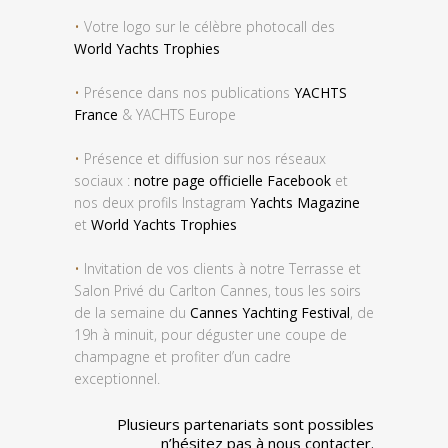
•
Votre logo sur le célèbre photocall des
World Yachts Trophies
•
Présence dans nos publications
YACHTS
France
& YACHTS Europe
•
Présence et diffusion sur nos réseaux
sociaux :
notre page officielle Facebook
et
nos deux profils Instagram
Yachts Magazine
et
World Yachts Trophies
•
Invitation de vos clients à notre Terrasse et
Salon Privé du Carlton Cannes, tous les soirs
de la semaine du
Cannes Yachting Festival
, de
19h à minuit, pour déguster une coupe de
champagne et profiter d’un cadre
exceptionnel.
Plusieurs partenariats sont possibles
n’hésitez pas à nous contacter.