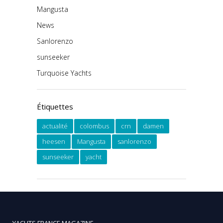
Mangusta
News
Sanlorenzo
sunseeker
Turquoise Yachts
Étiquettes
actualité
colombus
crn
damen
heesen
Mangusta
sanlorenzo
sunseeker
yacht