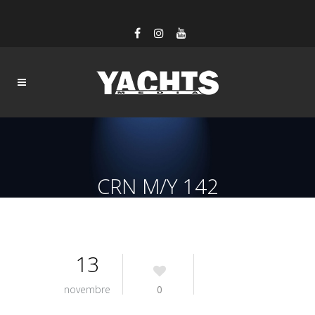
CRN M/Y 142
13
novembre
0