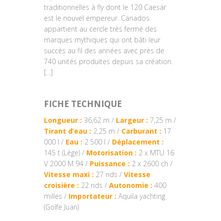
traditionnelles à fly dont le 120 Caesar
est le nouvel empereur. Canados
appartient au cercle très fermé des
marques mythiques qui ont bâti leur
succès au fil des années avec près de
740 unités produites depuis sa création.
[…]
FICHE TECHNIQUE
Longueur :
36,62 m /
Largeur :
7,25 m /
Tirant d’eau :
2,25 m /
Carburant :
17
000 l /
Eau :
2 500 l /
Déplacement :
145 t (Lège) /
Motorisation :
2 x MTU 16
V 2000 M 94 /
Puissance :
2 x 2600 ch /
Vitesse maxi :
27 nds /
Vitesse
croisière :
22 nds /
Autonomie :
400
milles /
Importateur :
Aquila yachting
(Golfe Juan)