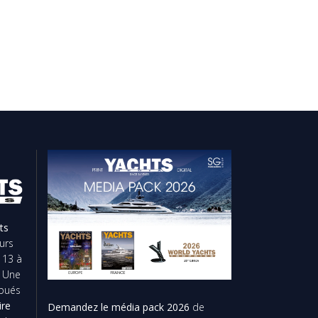
ts
urs
 13 à
. Une
ibués
ire
Demandez le média pack 2026
de