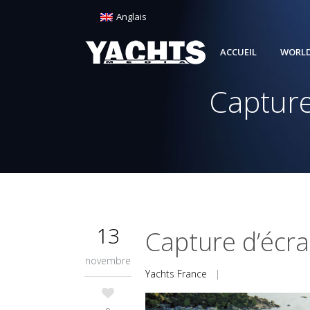
Anglais
ACCUEIL
WORLD
Capture
13
Capture d’écr
novembre
Yachts France
|