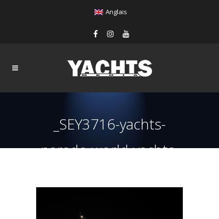
Anglais
_SEY3716-yachts-
parade-world-yachts-
trophies-2019