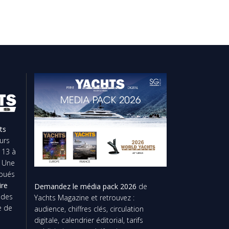
ts
urs
 13 à
. Une
ibués
ire
Demandez le média pack 2026
de
t des
Yachts Magazine et retrouvez :
e de
audience, chiffres clés, circulation
digitale, calendrier éditorial, tarifs