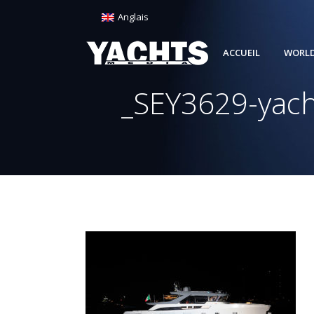
Anglais
ACCUEIL
WORLD
_SEY3629-yach