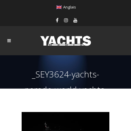
Anglais
_SEY3624-yachts-
parade-world-yachts-
trophies-2019