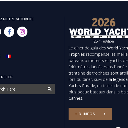
Z NOTRE ACTUALITÉ
Le dîner de gala des
World Yach
Trophies
récompense les meille
bateaux à moteurs et yachts de
140 mètres lancés dans l’année
trentaine de trophées sont attr
ERCHER
lors du dîner, suivi de
la légenda
Yachts Parade
, un ballet de nui
plus beaux bateaux dans la bai
Cannes
.
+ D'INFOS