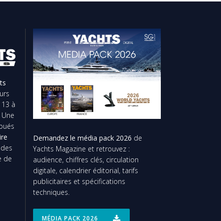
ts
urs
 13 à
. Une
ibués
ire
Demandez le média pack 2026
de
t des
Yachts Magazine et retrouvez :
e de
audience, chiffres clés, circulation
digitale, calendrier éditorial, tarifs
publicitaires et spécifications
techniques.
MÉDIA PACK 2026