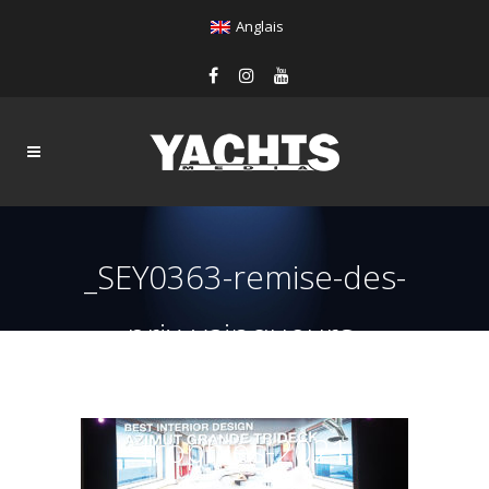
Anglais
_SEY0363-remise-des-
prix-vainqueurs-
world-yachts-
trophies-2021