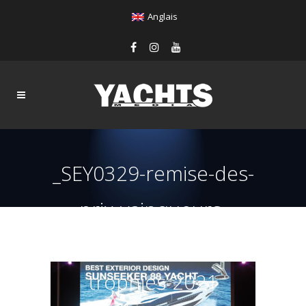
Anglais
_SEY0329-remise-des-
prix-vainqueurs-
world-yachts-
trophies-2021