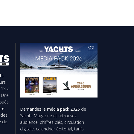
ts
urs
 13 à
. Une
ibués
ire
Demandez le média pack 2026
de
t des
Yachts Magazine et retrouvez :
e de
audience, chiffres clés, circulation
digitale, calendrier éditorial, tarifs