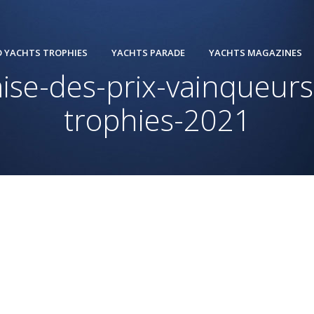
 YACHTS TROPHIES
YACHTS PARADE
YACHTS MAGAZINES
se-des-prix-vainqueurs
trophies-2021