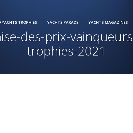
 YACHTS TROPHIES
YACHTS PARADE
YACHTS MAGAZINES
se-des-prix-vainqueurs
trophies-2021