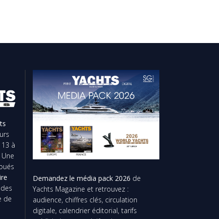
ts
urs
 13 à
. Une
ibués
ire
Demandez le média pack 2026
de
t des
Yachts Magazine et retrouvez :
e de
audience, chiffres clés, circulation
digitale, calendrier éditorial, tarifs