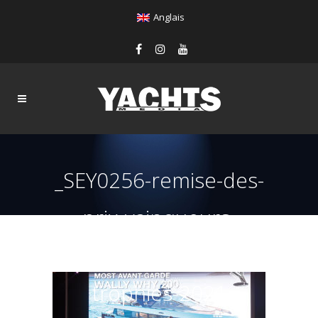
Anglais
_SEY0256-remise-des-
prix-vainqueurs-
world-yachts-
trophies-2021