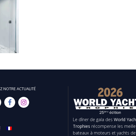
Z NOTRE ACTUALITÉ
Le dîner de gala des
World Yach
Trophies
récompense les meille
bateaux à moteurs et yachts de