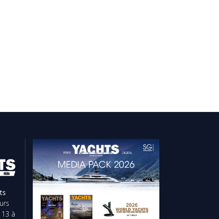
ts
urs
 13 à