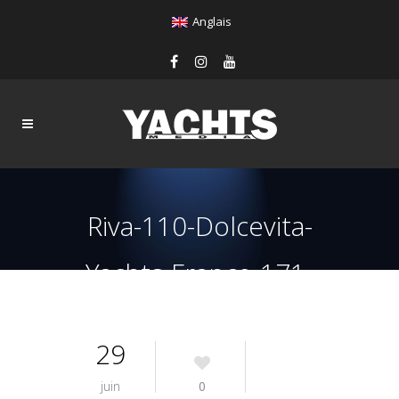
Anglais
Riva-110-Dolcevita-
Yachts-France-171-
Interiors-26
29
juin
0