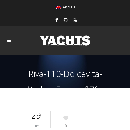
Anglais
Riva-110-Dolcevita-
Yachts-France-171-
Interiors-2
29
juin
0