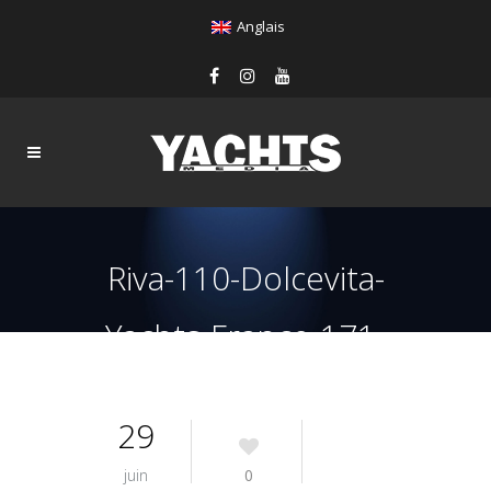
Anglais
Riva-110-Dolcevita-
Yachts-France-171-
Interiors-14
29
juin
0