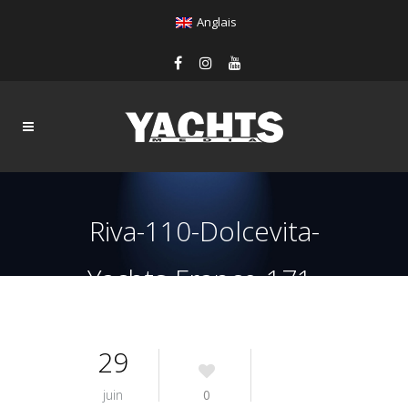
Anglais
Riva-110-Dolcevita-
Yachts-France-171-
Interiors-10
29
juin
0