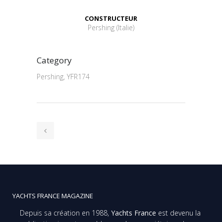
CONSTRUCTEUR
Pershing (Italie)
Category
Pershing, YFR174
YACHTS FRANCE MAGAZINE
Depuis sa création en 1988,
Yachts France
est devenu la