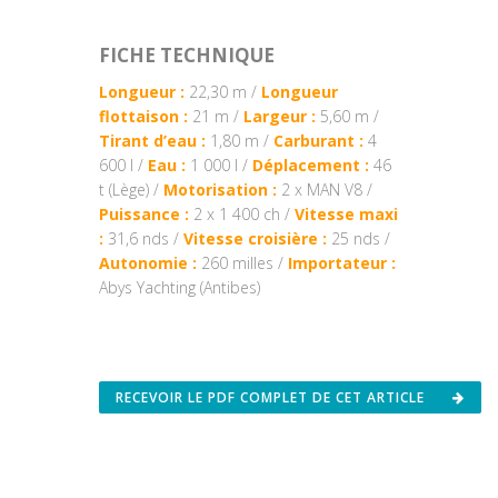
FICHE TECHNIQUE
Longueur :
22,30 m /
Longueur
flottaison :
21 m /
Largeur :
5,60 m /
Tirant d’eau :
1,80 m /
Carburant :
4
600 l /
Eau :
1 000 l /
Déplacement :
46
t (Lège) /
Motorisation :
2 x MAN V8 /
Puissance :
2 x 1 400 ch /
Vitesse maxi
:
31,6 nds /
Vitesse croisière :
25 nds /
Autonomie :
260 milles /
Importateur :
Abys Yachting (Antibes)
RECEVOIR LE PDF COMPLET DE CET ARTICLE