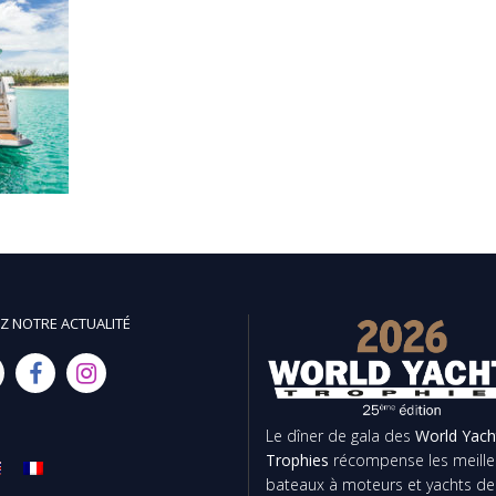
Z NOTRE ACTUALITÉ
Le dîner de gala des
World Yach
Trophies
récompense les meille
bateaux à moteurs et yachts de