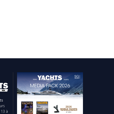
ts
urs
 13 à