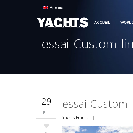
Anglais
ACCUEIL
WORLD
essai-Custom-li
29
essai-Custom-
juin
Yachts France
|