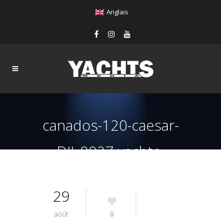
Anglais
canados-120-caesar-
DJI_0027-yachts-
france-172-bis
29
août
0