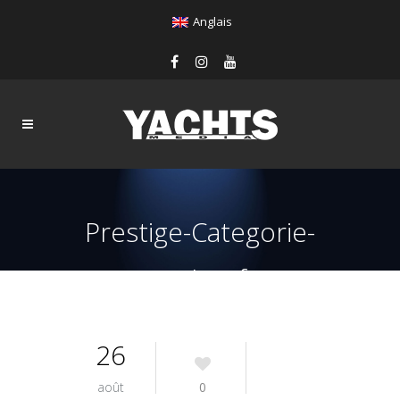
Anglais
Prestige-Categorie-
essai-yachts-france
26
août
0