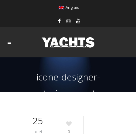
Anglais
icone-designer-
exterieur-yachts-
magazines
25
juillet
0