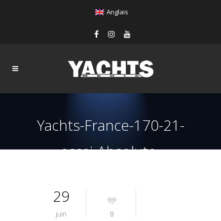
Anglais
Yachts-France-170-21-
essai-Absolute-
Navetta48-
29
MasterCabin
juin
0