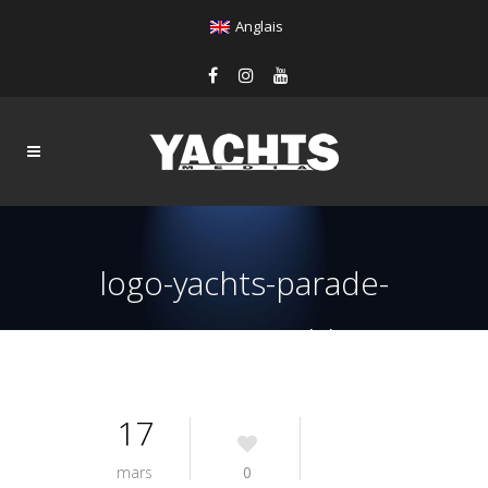
Anglais
logo-yachts-parade-
2022-marron-blanc
17
mars
0