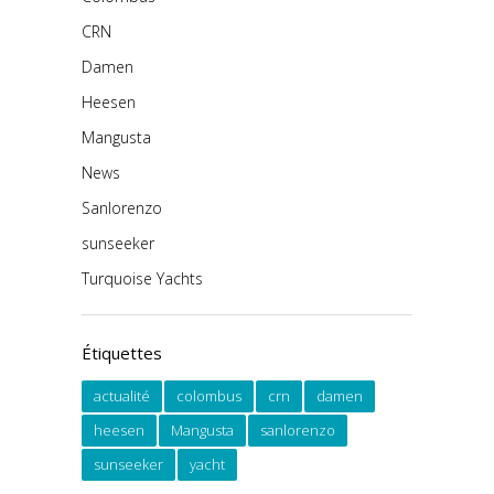
CRN
Damen
Heesen
Mangusta
News
Sanlorenzo
sunseeker
Turquoise Yachts
Étiquettes
actualité
colombus
crn
damen
heesen
Mangusta
sanlorenzo
sunseeker
yacht